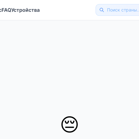
с
FAQ
Устройства
😔