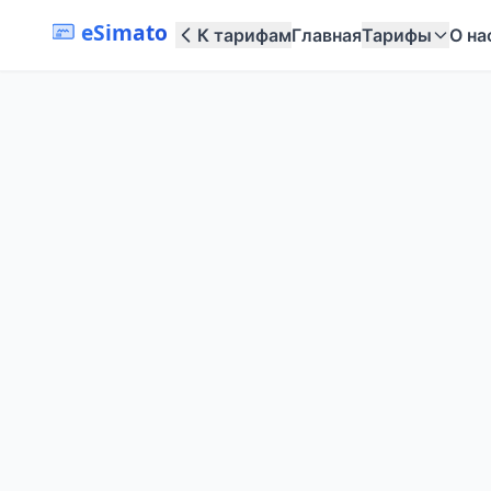
eSimato
К тарифам
Главная
Тарифы
О на