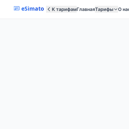
eSimato
К тарифам
Главная
Тарифы
О на