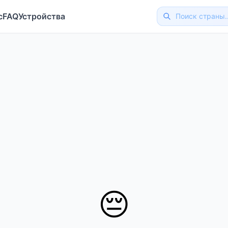
с
FAQ
Устройства
😔