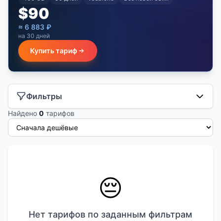
$
90
≈
6 883
₽
на 30 дней
Купить тариф
Фильтры
Найдено
0
тарифов
😔
Нет тарифов по заданным фильтрам