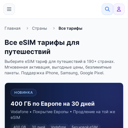
eSimato
Главная
Страны
Все тарифы
Все eSIM тарифы для
путешествий
Выберите eSIM тариф для путешествий в 190+ странах.
Мгновенная активация, выгодные цены, безлимитные
пакеты. Поддержка iPhone, Samsung, Google Pixel.
НОВИНКА
400 ГБ по Европе на 30 дней
Vodafone • Покрытие Европы • Продление на той же
eSIM
400 GB
30
дней
Vodafone
Без новой eSIM