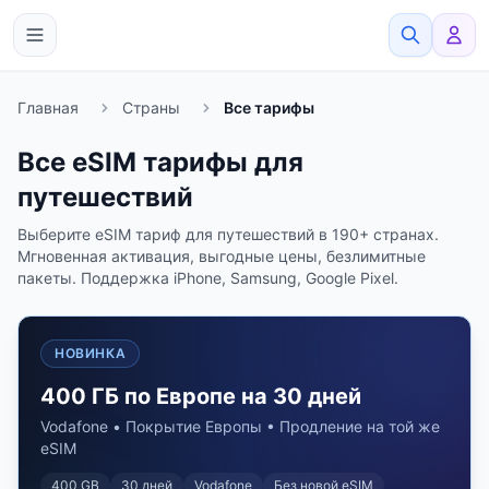
eSimato
Главная
Страны
Все тарифы
Все eSIM тарифы для
путешествий
Выберите eSIM тариф для путешествий в 190+ странах.
Мгновенная активация, выгодные цены, безлимитные
пакеты. Поддержка iPhone, Samsung, Google Pixel.
НОВИНКА
400 ГБ по Европе на 30 дней
Vodafone • Покрытие Европы • Продление на той же
eSIM
400 GB
30
дней
Vodafone
Без новой eSIM