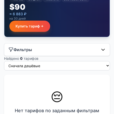
$
90
≈
6 883
₽
на 30 дней
Купить тариф
Фильтры
Найдено
0
тарифов
😔
Нет тарифов по заданным фильтрам