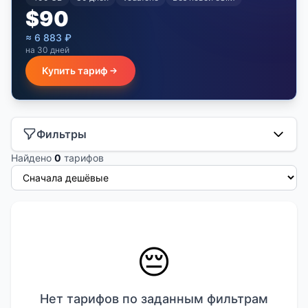
$
90
≈
6 883
₽
на 30 дней
Купить тариф
Фильтры
Найдено
0
тарифов
😔
Нет тарифов по заданным фильтрам