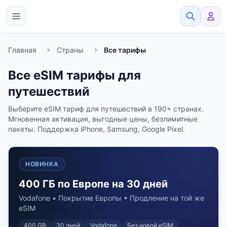
eSimato
Главная
Страны
Все тарифы
Все eSIM тарифы для
путешествий
Выберите eSIM тариф для путешествий в 190+ странах.
Мгновенная активация, выгодные цены, безлимитные
пакеты. Поддержка iPhone, Samsung, Google Pixel.
НОВИНКА
400 ГБ по Европе на 30 дней
Vodafone • Покрытие Европы • Продление на той же
eSIM
400 GB
30
дней
Vodafone
Без новой eSIM