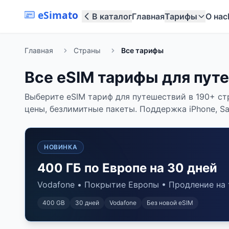
eSimato
В каталог
Главная
Тарифы
О нас
Главная
Страны
Все тарифы
Все eSIM тарифы для пут
Выберите eSIM тариф для путешествий в 190+ ст
цены, безлимитные пакеты. Поддержка iPhone, Sam
НОВИНКА
400 ГБ по Европе на 30 дней
Vodafone • Покрытие Европы • Продление на 
400 GB
30
дней
Vodafone
Без новой eSIM