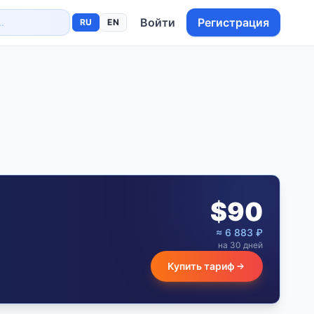
Войти
Регистрация
RU
EN
$
90
≈
6 883
₽
на 30 дней
Купить тариф