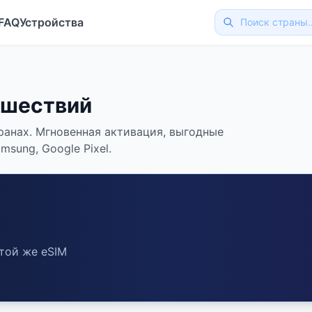
FAQ
Устройства
ешествий
ранах. Мгновенная активация, выгодные
sung, Google Pixel.
той же eSIM