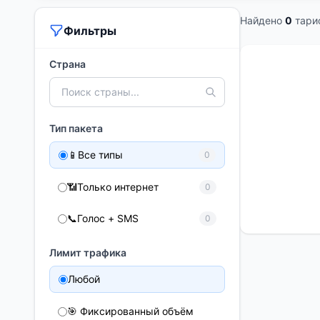
Найдено
0
тари
Фильтры
Страна
Тип пакета
📱
Все типы
0
📶
Только интернет
0
📞
Голос + SMS
0
Лимит трафика
Любой
🎯 Фиксированный объём