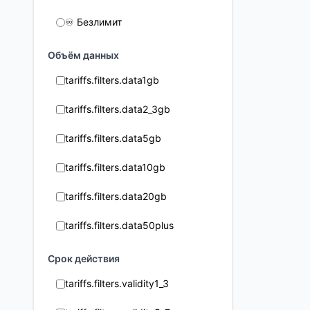
♾️ Безлимит
Объём данных
tariffs.filters.data1gb
tariffs.filters.data2_3gb
tariffs.filters.data5gb
tariffs.filters.data10gb
tariffs.filters.data20gb
tariffs.filters.data50plus
Срок действия
tariffs.filters.validity1_3