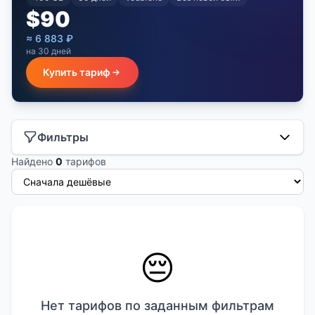
$
90
≈
6 883
₽
на 30 дней
Купить тариф
Фильтры
Найдено
0
тарифов
😔
Нет тарифов по заданным фильтрам