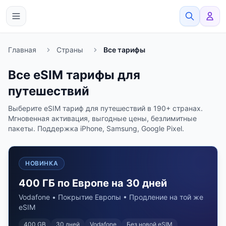
eSimato
Главная
Страны
Все тарифы
Все eSIM тарифы для
путешествий
Выберите eSIM тариф для путешествий в 190+ странах.
Мгновенная активация, выгодные цены, безлимитные
пакеты. Поддержка iPhone, Samsung, Google Pixel.
НОВИНКА
400 ГБ по Европе на 30 дней
Vodafone • Покрытие Европы • Продление на той же
eSIM
400 GB
30
дней
Vodafone
Без новой eSIM