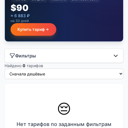
$
90
≈
6 883
₽
на 30 дней
Купить тариф
Фильтры
Найдено
0
тарифов
😔
Нет тарифов по заданным фильтрам