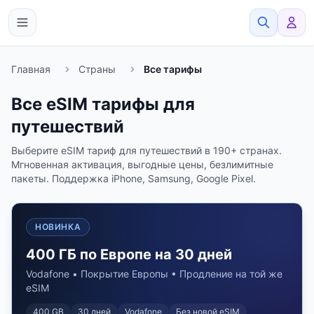
eSimato
Главная
Страны
Все тарифы
Все eSIM тарифы для
путешествий
Выберите eSIM тариф для путешествий в 190+ странах.
Мгновенная активация, выгодные цены, безлимитные
пакеты. Поддержка iPhone, Samsung, Google Pixel.
НОВИНКА
400 ГБ по Европе на 30 дней
Vodafone • Покрытие Европы • Продление на той же
eSIM
400 GB
30
дней
Vodafone
Без новой eSIM