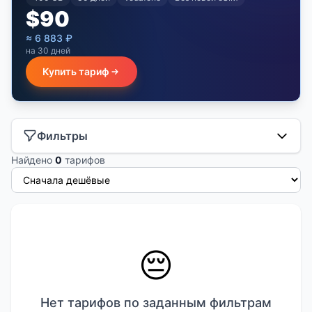
$
90
≈
6 883
₽
на 30 дней
Купить тариф
Фильтры
Найдено
0
тарифов
😔
Нет тарифов по заданным фильтрам