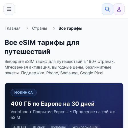
eSimato
Главная
Страны
Все тарифы
Все eSIM тарифы для
путешествий
Выберите eSIM тариф для путешествий в 190+ странах.
Мгновенная активация, выгодные цены, безлимитные
пакеты. Поддержка iPhone, Samsung, Google Pixel.
НОВИНКА
400 ГБ по Европе на 30 дней
Vodafone • Покрытие Европы • Продление на той же
eSIM
400 GB
30
дней
Vodafone
Без новой eSIM