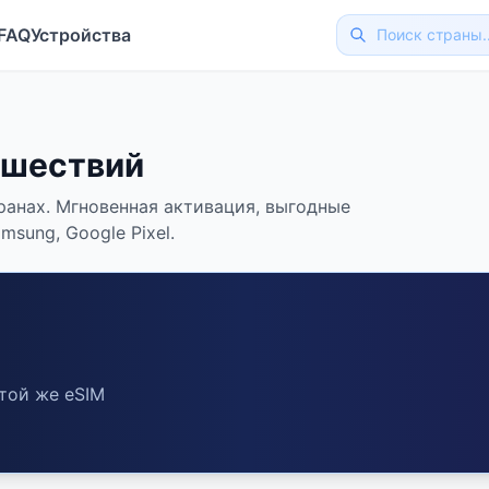
FAQ
Устройства
ешествий
ранах. Мгновенная активация, выгодные
sung, Google Pixel.
той же eSIM