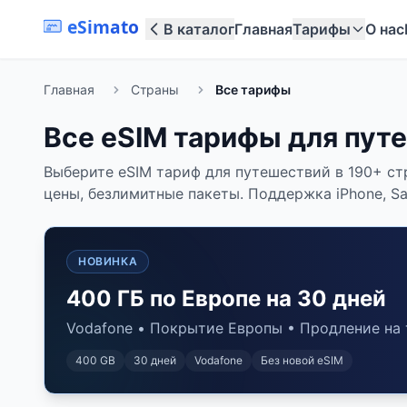
eSimato
В каталог
Главная
Тарифы
О нас
Главная
Страны
Все тарифы
Все eSIM тарифы для пут
Выберите eSIM тариф для путешествий в 190+ ст
цены, безлимитные пакеты. Поддержка iPhone, Sam
НОВИНКА
400 ГБ по Европе на 30 дней
Vodafone • Покрытие Европы • Продление на 
400 GB
30
дней
Vodafone
Без новой eSIM