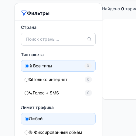
Найдено
0
тари
Фильтры
Страна
Тип пакета
📱
Все типы
0
📶
Только интернет
0
📞
Голос + SMS
0
Лимит трафика
Любой
🎯 Фиксированный объём