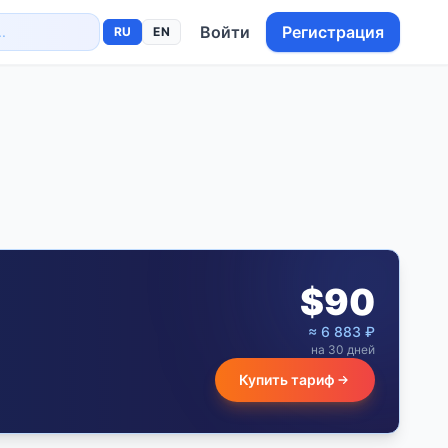
Войти
Регистрация
RU
EN
$
90
≈
6 883
₽
на 30 дней
Купить тариф