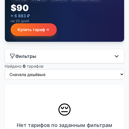
$
90
≈
6 883
₽
на 30 дней
Купить тариф
Фильтры
Найдено
0
тарифов
😔
Нет тарифов по заданным фильтрам