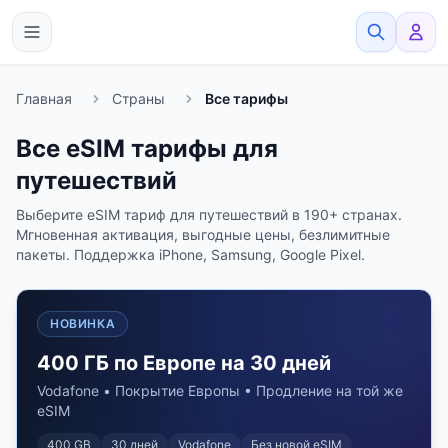
eSimato
Главная
Страны
Все тарифы
Все eSIM тарифы для
путешествий
Выберите eSIM тариф для путешествий в 190+ странах.
Мгновенная активация, выгодные цены, безлимитные
пакеты. Поддержка iPhone, Samsung, Google Pixel.
НОВИНКА
400 ГБ по Европе на 30 дней
Vodafone • Покрытие Европы • Продление на той же
eSIM
400 GB
30
дней
Vodafone
Без новой eSIM