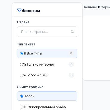
Найдено
0
тари
Фильтры
Страна
Тип пакета
📱
Все типы
0
📶
Только интернет
0
📞
Голос + SMS
0
Лимит трафика
Любой
🎯 Фиксированный объём