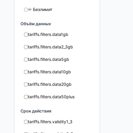
♾️ Безлимит
Объём данных
tariffs.filters.data1gb
tariffs.filters.data2_3gb
tariffs.filters.data5gb
tariffs.filters.data10gb
tariffs.filters.data20gb
tariffs.filters.data50plus
Срок действия
tariffs.filters.validity1_3