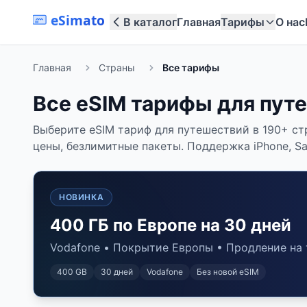
eSimato
В каталог
Главная
Тарифы
О нас
Главная
Страны
Все тарифы
Все eSIM тарифы для пут
Выберите eSIM тариф для путешествий в 190+ ст
цены, безлимитные пакеты. Поддержка iPhone, Sam
НОВИНКА
400 ГБ по Европе на 30 дней
Vodafone • Покрытие Европы • Продление на 
400 GB
30
дней
Vodafone
Без новой eSIM