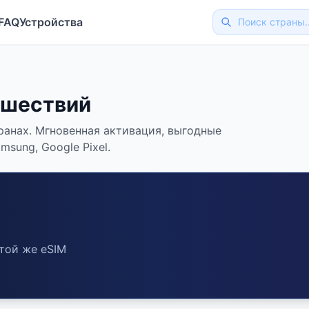
FAQ
Устройства
ешествий
ранах. Мгновенная активация, выгодные
sung, Google Pixel.
той же eSIM