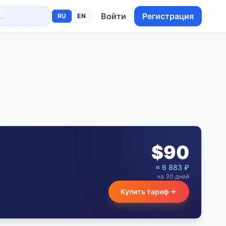
Войти
Регистрация
RU
EN
$
90
≈
6 883
₽
на 30 дней
Купить тариф