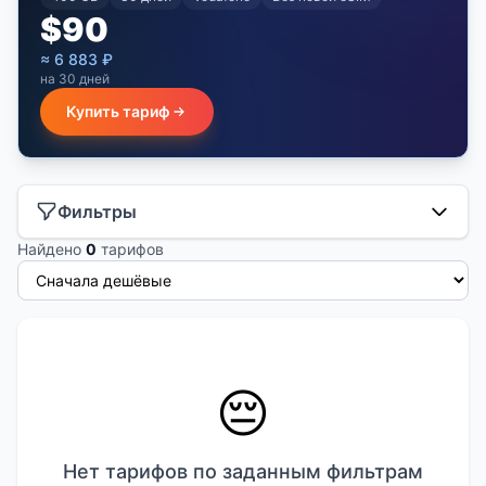
$
90
≈
6 883
₽
на 30 дней
Купить тариф
Фильтры
Найдено
0
тарифов
😔
Нет тарифов по заданным фильтрам