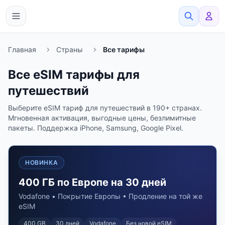
eSimato
Главная
Страны
Все тарифы
Все eSIM тарифы для
путешествий
Выберите eSIM тариф для путешествий в 190+ странах.
Мгновенная активация, выгодные цены, безлимитные
пакеты. Поддержка iPhone, Samsung, Google Pixel.
НОВИНКА
400 ГБ по Европе на 30 дней
Vodafone • Покрытие Европы • Продление на той же
eSIM
400 GB
30
дней
Vodafone
Без новой eSIM