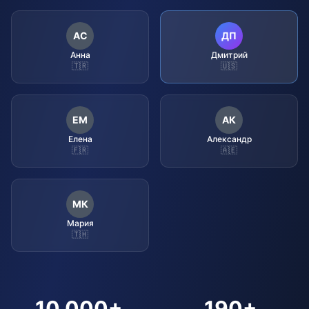
АС
ДП
Анна
Дмитрий
🇹🇷
🇺🇸
ЕМ
АК
Елена
Александр
🇫🇷
🇦🇪
МК
Мария
🇹🇭
10,000+
190+