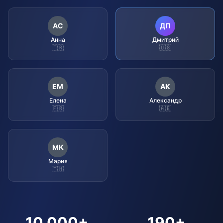
АС
ДП
Анна
Дмитрий
🇹🇷
🇺🇸
ЕМ
АК
Елена
Александр
🇫🇷
🇦🇪
МК
Мария
🇹🇭
10,000+
190+