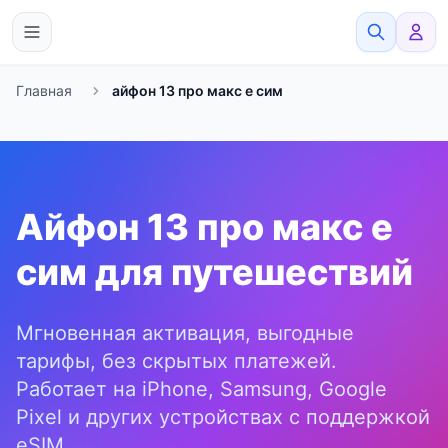
eSimato
Главная
айфон 13 про макс е сим
Айфон 13 про макс е
сим для путешествий
Мгновенная активация, выгодные
тарифы, без скрытых платежей.
Работает на iPhone, Samsung, Google
Pixel и других устройствах с поддержкой
eSIM.