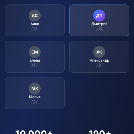
АС
ДП
Анна
Дмитрий
🇹🇷
🇺🇸
ЕМ
АК
Елена
Александр
🇫🇷
🇦🇪
МК
Мария
🇹🇭
10,000+
190+