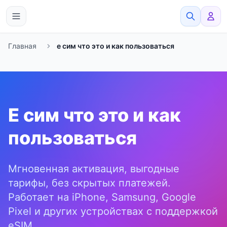
eSimato
Главная
е сим что это и как пользоваться
Е сим что это и как
пользоваться
Мгновенная активация, выгодные
тарифы, без скрытых платежей.
Работает на iPhone, Samsung, Google
Pixel и других устройствах с поддержкой
eSIM.