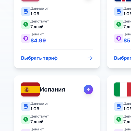
Данные от
Дан
1 GB
1 G
Действует
Дей
7
дней
7
д
Цена от
Цен
$
4.99
$
5
Выбрать тариф
Выбрат
Испания
Данные от
Дан
1 GB
1 G
Действует
Дей
7
дней
7
д
Цена от
Цен