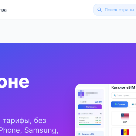
тва
оне
 тарифы, без
Phone, Samsung,