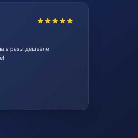
на в разы дешевле
ё!