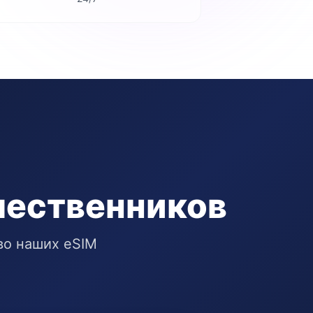
шественников
во наших eSIM