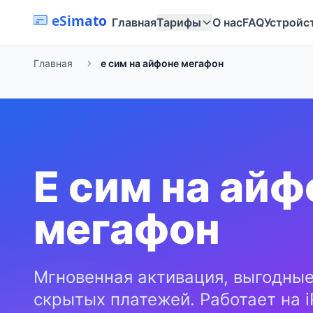
eSimato
Главная
Тарифы
О нас
FAQ
Устройс
Главная
е сим на айфоне мегафон
Е сим на айф
мегафон
Мгновенная активация, выгодные
скрытых платежей. Работает на i