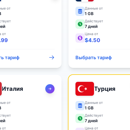
ные от
Данные от
B
1 GB
ствует
Действует
ней
7
дней
а от
Цена от
.99
$
4.50
ь тариф
Выбрать тариф
Италия
Турция
ные от
Данные от
B
1 GB
ствует
Действует
ней
7
дней
а от
Цена от