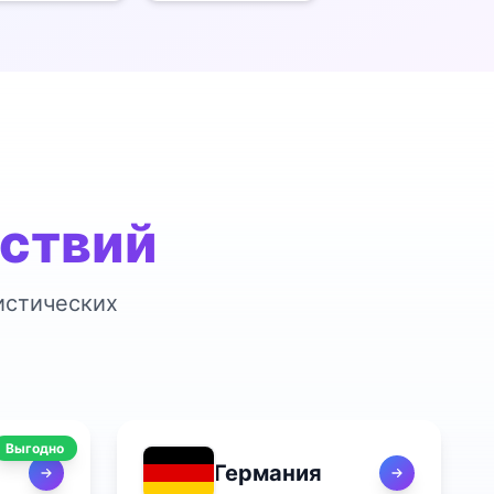
ествий
истических
Выгодно
Германия