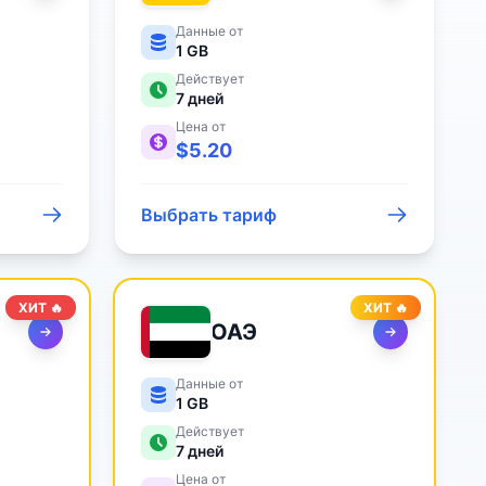
Данные от
1 GB
Действует
7
дней
Цена от
$
5.20
Выбрать тариф
ХИТ 🔥
ХИТ 🔥
ОАЭ
Данные от
1 GB
Действует
7
дней
Цена от