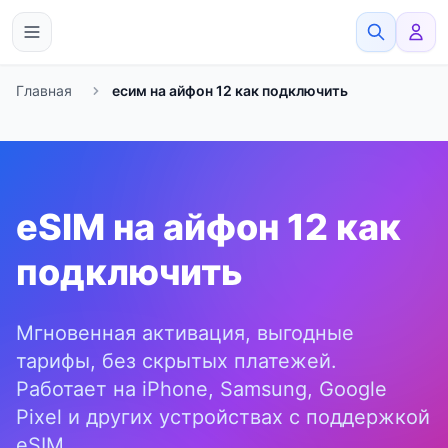
eSimato
Главная
есим на айфон 12 как подключить
eSIM на айфон 12 как
подключить
Мгновенная активация, выгодные
тарифы, без скрытых платежей.
Работает на iPhone, Samsung, Google
Pixel и других устройствах с поддержкой
eSIM.