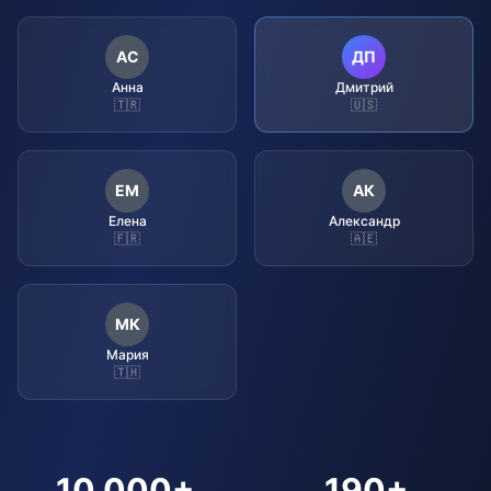
АС
ДП
Анна
Дмитрий
🇹🇷
🇺🇸
ЕМ
АК
Елена
Александр
🇫🇷
🇦🇪
МК
Мария
🇹🇭
10,000+
190+