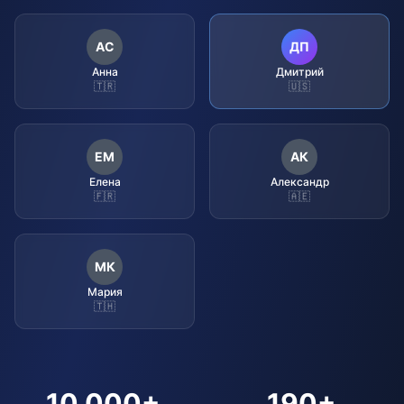
АС
ДП
Анна
Дмитрий
🇹🇷
🇺🇸
ЕМ
АК
Елена
Александр
🇫🇷
🇦🇪
МК
Мария
🇹🇭
10,000+
190+