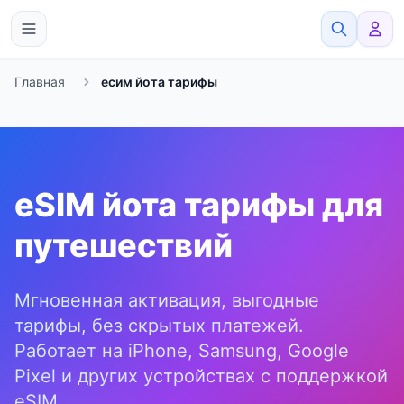
eSimato
Главная
есим йота тарифы
eSIM йота тарифы для
путешествий
Мгновенная активация, выгодные
тарифы, без скрытых платежей.
Работает на iPhone, Samsung, Google
Pixel и других устройствах с поддержкой
eSIM.