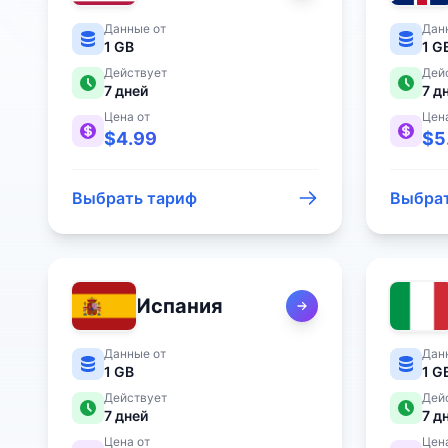
Данные от
Дан
1 GB
1 G
Действует
Дей
7
дней
7
д
Цена от
Цен
$
4.99
$
5
Выбрать тариф
Выбрат
Испания
Данные от
Дан
1 GB
1 G
Действует
Дей
7
дней
7
д
Цена от
Цен