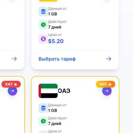
Данные от
1 GB
Действует
7
дней
Цена от
$
5.20
Выбрать тариф
ХИТ 🔥
ХИТ 🔥
ОАЭ
Данные от
1 GB
Действует
7
дней
Цена от