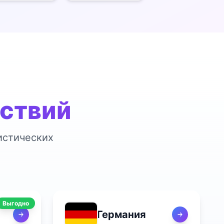
ествий
истических
Выгодно
Германия