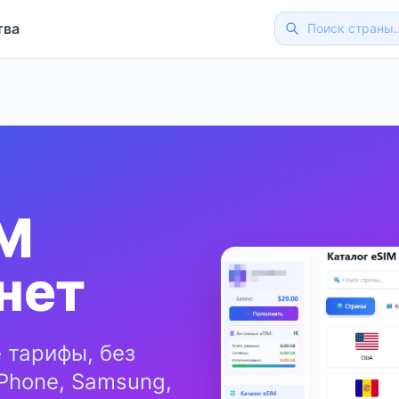
тва
IM
нет
 тарифы, без
Phone, Samsung,