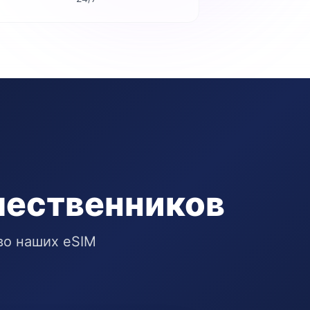
шественников
во наших eSIM