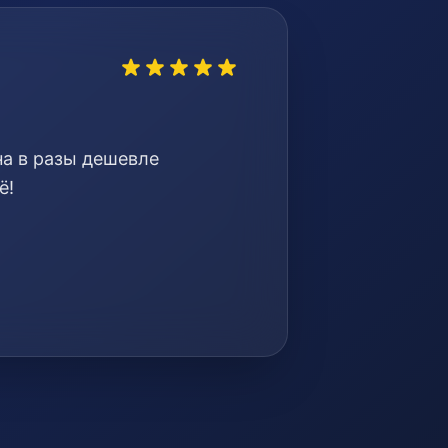
на в разы дешевле
ё!