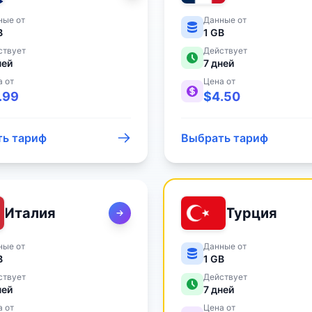
ные от
Данные от
B
1 GB
ствует
Действует
ней
7
дней
а от
Цена от
.99
$
4.50
ь тариф
Выбрать тариф
Италия
Турция
ные от
Данные от
B
1 GB
ствует
Действует
ней
7
дней
а от
Цена от