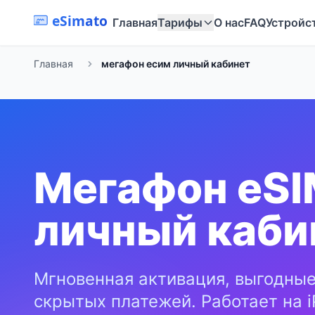
eSimato
Главная
Тарифы
О нас
FAQ
Устройс
Главная
мегафон есим личный кабинет
Мегафон eS
личный каби
Мгновенная активация, выгодные
скрытых платежей. Работает на i