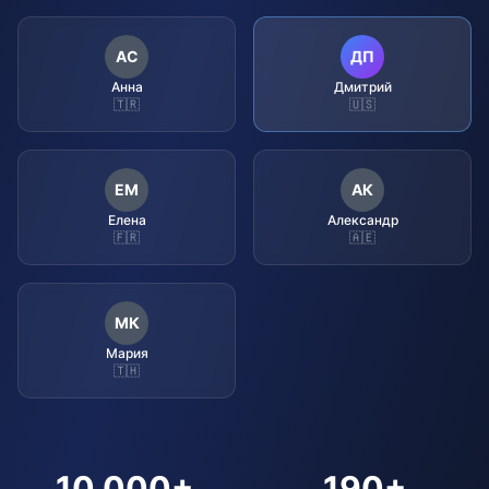
АС
ДП
Анна
Дмитрий
🇹🇷
🇺🇸
ЕМ
АК
Елена
Александр
🇫🇷
🇦🇪
МК
Мария
🇹🇭
10,000+
190+