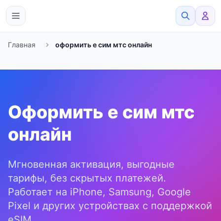
eSimato
Главная
оформить е сим мтс онлайн
Оформить е сим мтс
онлайн
Мгновенная активация, выгодные
тарифы, без скрытых платежей.
Работает на iPhone, Samsung, Google
Pixel и других устройствах с поддержкой
eSIM.