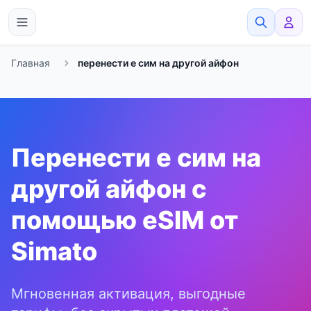
eSimato
Главная
перенести е сим на другой айфон
Перенести е сим на
другой айфон с
помощью eSIM от
Simato
Мгновенная активация, выгодные