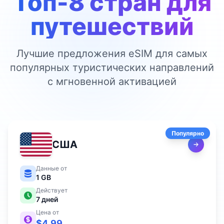
Топ-8 стран для
путешествий
Лучшие предложения eSIM для самых
популярных туристических направлений
с мгновенной активацией
Популярно
США
Данные от
1 GB
Действует
7
дней
Цена от
$
4.99