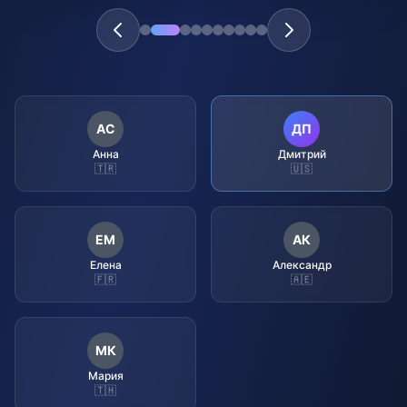
АС
ДП
Анна
Дмитрий
🇹🇷
🇺🇸
ЕМ
АК
Елена
Александр
🇫🇷
🇦🇪
МК
Мария
🇹🇭