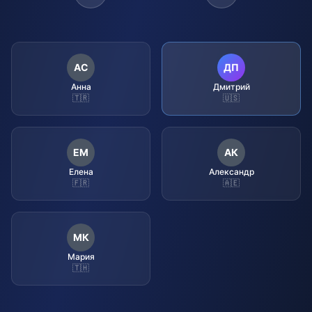
АС
ДП
Анна
Дмитрий
🇹🇷
🇺🇸
ЕМ
АК
Елена
Александр
🇫🇷
🇦🇪
МК
Мария
🇹🇭