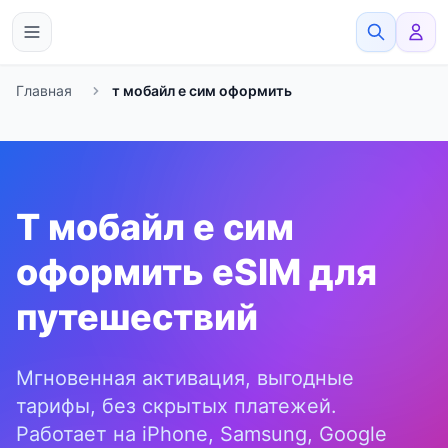
eSimato
Главная
т мобайл е сим оформить
Т мобайл е сим
оформить eSIM для
путешествий
Мгновенная активация, выгодные
тарифы, без скрытых платежей.
Работает на iPhone, Samsung, Google