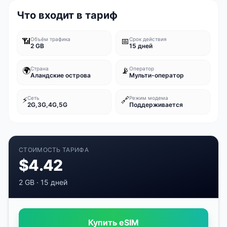
Что входит в тариф
📶
Объём трафика
📅
Срок действия
2 GB
15 дней
🌍
Страна
📡
Оператор
Аландские острова
Мульти-оператор
⚡
Сеть
🔗
Режим модема
2G,3G,4G,5G
Поддерживается
СТОИМОСТЬ ТАРИФА
$
4.42
2 GB
·
15 дней
Купить eSIM