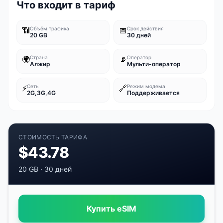
Что входит в тариф
📶
Объём трафика
📅
Срок действия
20 GB
30 дней
🌍
Страна
📡
Оператор
Алжир
Мульти-оператор
⚡
Сеть
🔗
Режим модема
2G,3G,4G
Поддерживается
СТОИМОСТЬ ТАРИФА
$
43.78
20 GB
·
30 дней
Купить eSIM