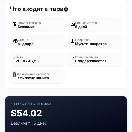
Что входит в тариф
📶
Объём трафика
📅
Срок действия
Безлимит
5 дней
🌍
Страна
📡
Оператор
Андорра
Мульти-оператор
⚡
Сеть
🔗
Режим модема
2G,3G,4G,5G
Поддерживается
🎚️
Ограничение скорости
Есть после лимита
СТОИМОСТЬ ТАРИФА
$
54.02
Безлимит
·
5 дней