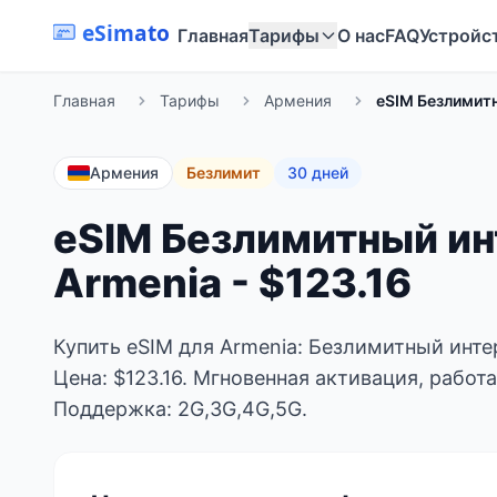
eSimato
Главная
Тарифы
О нас
FAQ
Устройс
Главная
Тарифы
Армения
eSIM Безлимитн
Армения
Безлимит
30 дней
eSIM Безлимитный ин
Armenia - $123.16
Купить eSIM для Armenia: Безлимитный интер
Цена: $123.16. Мгновенная активация, работае
Поддержка: 2G,3G,4G,5G.