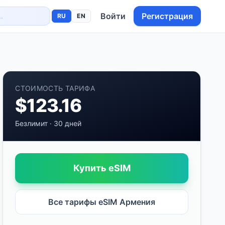
Войти
Регистрация
RU
EN
СТОИМОСТЬ ТАРИФА
$
123.16
Безлимит
·
30 дней
Купить eSIM
Все тарифы eSIM
Армения