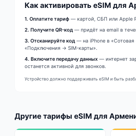
Как активировать eSIM
для А
1. Оплатите тариф
— картой, СБП или Apple P
2. Получите QR-код
— придёт на email в теч
3. Отсканируйте код
— на iPhone в «Сотовая 
«Подключения → SIM-карты».
4. Включите передачу данных
— интернет зар
останется активной для звонков.
Устройство должно поддерживать eSIM и быть разб
Другие тарифы eSIM
для Армен