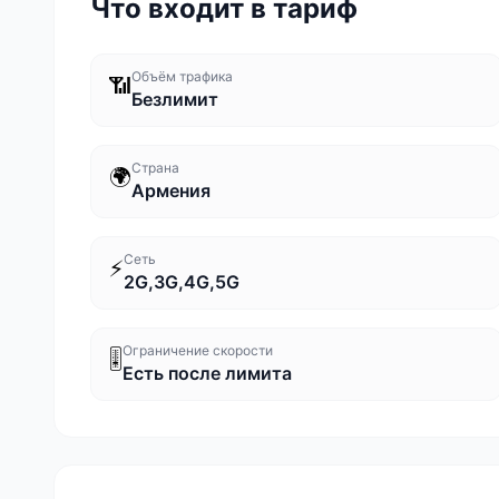
Что входит в тариф
Объём трафика
📶
Безлимит
Страна
🌍
Армения
Сеть
⚡
2G,3G,4G,5G
Ограничение скорости
🎚️
Есть после лимита