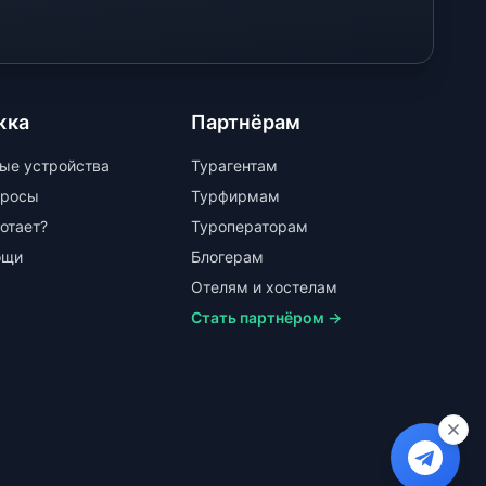
жка
Партнёрам
ые устройства
Турагентам
просы
Турфирмам
ботает?
Туроператорам
ощи
Блогерам
Отелям и хостелам
Стать партнёром →