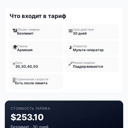
Что входит в тариф
📶
Объём трафика
📅
Срок действия
Безлимит
30 дней
🌍
Страна
📡
Оператор
Армения
Мульти-оператор
⚡
Сеть
🔗
Режим модема
2G,3G,4G,5G
Поддерживается
🎚️
Ограничение скорости
Есть после лимита
СТОИМОСТЬ ТАРИФА
$
253.10
Безлимит
·
30 дней