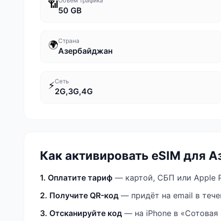
Объём трафика
📶
50 GB
Страна
🌍
Азербайджан
Сеть
⚡
2G,3G,4G
Как активировать eSIM
для А
1. Оплатите тариф
— картой, СБП или Apple P
2. Получите QR-код
— придёт на email в теч
3. Отсканируйте код
— на iPhone в «Сотовая 