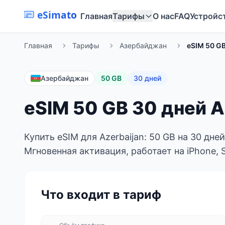
eSimato
Главная
Тарифы
О нас
FAQ
Устройс
Главная
Тарифы
Азербайджан
eSIM 50 GB
Азербайджан
50 GB
30 дней
eSIM 50 GB 30 дней A
Купить eSIM для Azerbaijan: 50 GB на 30 дне
Мгновенная активация, работает на iPhone, 
Что входит в тариф