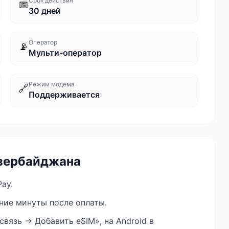
Срок действия
📅
30 дней
Оператор
📡
Мульти-оператор
Режим модема
🔗
Поддерживается
зербайджана
ay.
ение минуты после оплаты.
связь → Добавить eSIM», на Android в