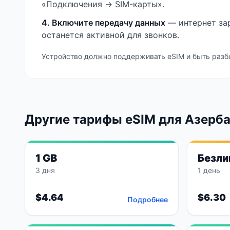
«Подключения → SIM-карты».
4. Включите передачу данных
— интернет зар
останется активной для звонков.
Устройство должно поддерживать eSIM и быть разб
Другие тарифы eSIM
для Азерб
1 GB
Безли
3 дня
1 день
$
4.64
$
6.30
Подробнее