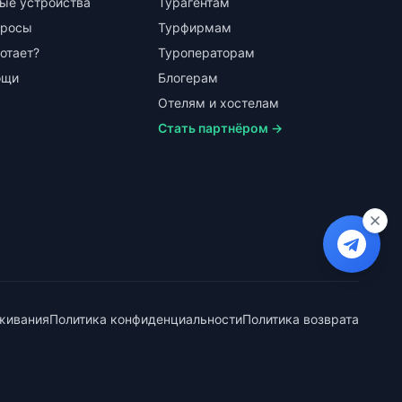
ые устройства
Турагентам
просы
Турфирмам
ботает?
Туроператорам
ощи
Блогерам
Отелям и хостелам
Стать партнёром →
живания
Политика конфиденциальности
Политика возврата