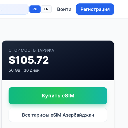
Войти
Регистрация
RU
EN
СТОИМОСТЬ ТАРИФА
$
105.72
50 GB
·
30 дней
Купить eSIM
Все тарифы eSIM
Азербайджан