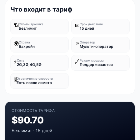
Что входит в тариф
📶
Объём трафика
📅
Срок действия
Безлимит
15 дней
🌍
Страна
📡
Оператор
Бахрейн
Мульти-оператор
⚡
Сеть
🔗
Режим модема
2G,3G,4G,5G
Поддерживается
🎚️
Ограничение скорости
Есть после лимита
СТОИМОСТЬ ТАРИФА
$
90.70
Безлимит
·
15 дней