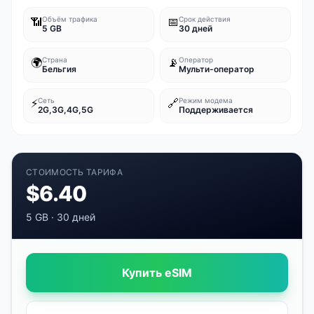
📶
Объём трафика
📅
Срок действия
5 GB
30 дней
🌍
Страна
📡
Оператор
Бельгия
Мульти-оператор
⚡
Сеть
🔗
Режим модема
2G,3G,4G,5G
Поддерживается
СТОИМОСТЬ ТАРИФА
$
6.40
5 GB
·
30 дней
Купить eSIM