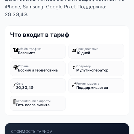
iPhone, Samsung, Google Pixel. Поддержка:
2G,3G,4G.
Что входит в тариф
📶
Объём трафика
📅
Срок действия
Безлимит
10 дней
🌍
Страна
📡
Оператор
Босния и Герцеговина
Мульти-оператор
⚡
Сеть
🔗
Режим модема
2G,3G,4G
Поддерживается
🎚️
Ограничение скорости
Есть после лимита
СТОИМОСТЬ ТАРИФА