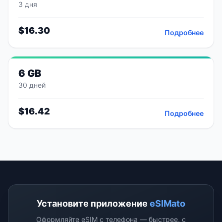
3 дня
$
16.30
Подробнее
6 GB
30 дней
$
16.42
Подробнее
Установите приложение
eSIMato
Оформляйте eSIM с телефона — быстрее, с