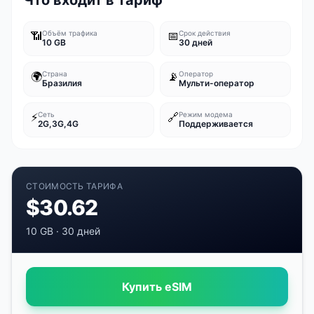
Что входит в тариф
📶
Объём трафика
📅
Срок действия
10 GB
30 дней
🌍
Страна
📡
Оператор
Бразилия
Мульти-оператор
⚡
Сеть
🔗
Режим модема
2G,3G,4G
Поддерживается
СТОИМОСТЬ ТАРИФА
$
30.62
10 GB
·
30 дней
Купить eSIM