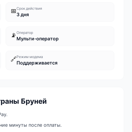
Срок действия
📅
3 дня
Оператор
📡
Мульти-оператор
Режим модема
🔗
Поддерживается
траны Бруней
ay.
ение минуты после оплаты.