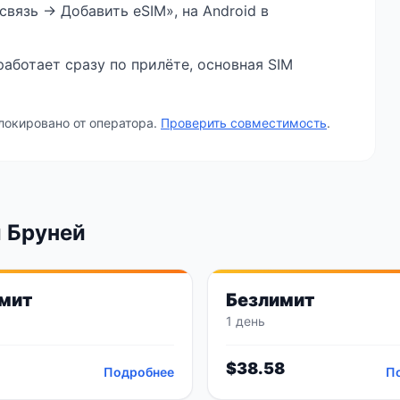
связь → Добавить eSIM», на Android в
аботает сразу по прилёте, основная SIM
локировано от оператора.
Проверить совместимость
.
 Бруней
мит
Безлимит
1 день
$
38.58
Подробнее
П