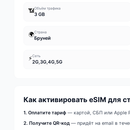
Объём трафика
📶
3 GB
Страна
🌍
Бруней
Сеть
⚡
2G,3G,4G,5G
Как активировать eSIM
для с
1. Оплатите тариф
— картой, СБП или Apple P
2. Получите QR-код
— придёт на email в теч