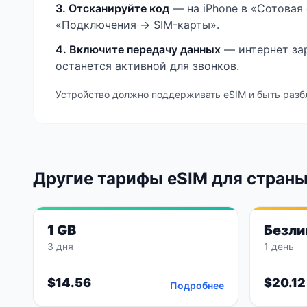
3. Отсканируйте код
— на iPhone в «Сотовая 
«Подключения → SIM-карты».
4. Включите передачу данных
— интернет зар
останется активной для звонков.
Устройство должно поддерживать eSIM и быть разб
Другие тарифы eSIM
для страны
1 GB
Безли
3 дня
1 день
$
14.56
$
20.12
Подробнее