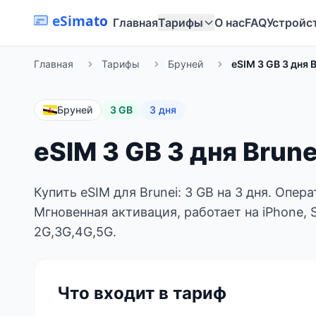
eSimato
Главная
Тарифы
О нас
FAQ
Устройс
Главная
Тарифы
Бруней
eSIM 3 GB 3 дня 
Бруней
3 GB
3 дня
eSIM 3 GB 3 дня Brune
Купить eSIM для Brunei: 3 GB на 3 дня. Опер
Мгновенная активация, работает на iPhone, 
2G,3G,4G,5G.
Что входит в тариф