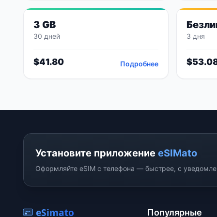
3 GB
Безли
30 дней
3 дня
$
41.80
$
53.0
Подробнее
Установите приложение
eSIMato
Оформляйте eSIM с телефона — быстрее, с уведомлен
eSimato
Популярные