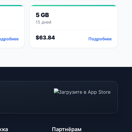
5 GB
15 дней
$
63.84
одробнее
Подробнее
жка
Партнёрам