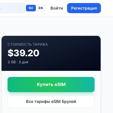
Войти
Регистрация
RU
EN
СТОИМОСТЬ ТАРИФА
$
39.20
3 GB
·
3 дня
Купить eSIM
Все тарифы eSIM
Бруней