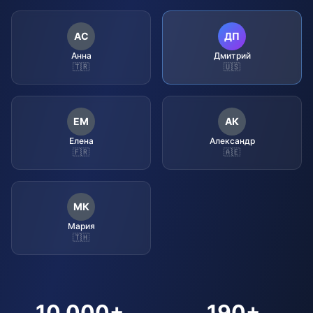
АС
ДП
Анна
Дмитрий
🇹🇷
🇺🇸
ЕМ
АК
Елена
Александр
🇫🇷
🇦🇪
МК
Мария
🇹🇭
10,000+
190+