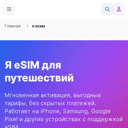
eSimato
Главная
я есим
Я eSIM для
путешествий
Мгновенная активация, выгодные
тарифы, без скрытых платежей.
Работает на iPhone, Samsung, Google
Pixel и других устройствах с поддержкой
eSIM.