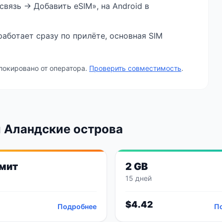
связь → Добавить eSIM», на Android в
аботает сразу по прилёте, основная SIM
локировано от оператора.
Проверить совместимость
.
 Аландские острова
мит
2 GB
15 дней
$
4.42
Подробнее
П