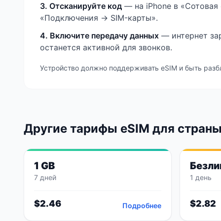
3. Отсканируйте код
— на iPhone в «Сотовая 
«Подключения → SIM-карты».
4. Включите передачу данных
— интернет зар
останется активной для звонков.
Устройство должно поддерживать eSIM и быть разб
Другие тарифы eSIM
для страны
1 GB
Безли
7 дней
1 день
$
2.46
$
2.82
Подробнее