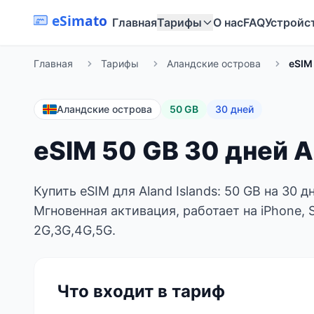
eSimato
Главная
Тарифы
О нас
FAQ
Устройс
Главная
Тарифы
Аландские острова
eSIM 
Аландские острова
50 GB
30 дней
eSIM 50 GB 30 дней Al
Купить eSIM для Aland Islands: 50 GB на 30 
Мгновенная активация, работает на iPhone, 
2G,3G,4G,5G.
Что входит в тариф