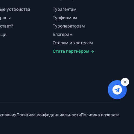
ые устройства
Турагентам
просы
Турфирмам
ботает?
Туроператорам
ощи
Блогерам
Отелям и хостелам
Стать партнёром →
живания
Политика конфиденциальности
Политика возврата