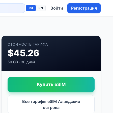
Войти
Регистрация
RU
EN
СТОИМОСТЬ ТАРИФА
$
45.26
50 GB
·
30 дней
Купить eSIM
Все тарифы eSIM
Аландские
острова