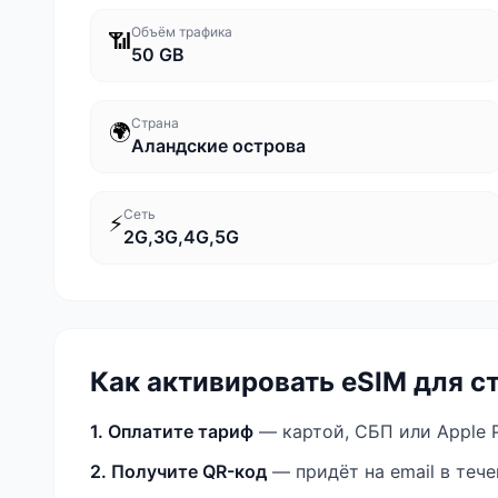
Объём трафика
📶
50 GB
Страна
🌍
Аландские острова
Сеть
⚡
2G,3G,4G,5G
Как активировать eSIM
для с
1. Оплатите тариф
— картой, СБП или Apple P
2. Получите QR-код
— придёт на email в теч