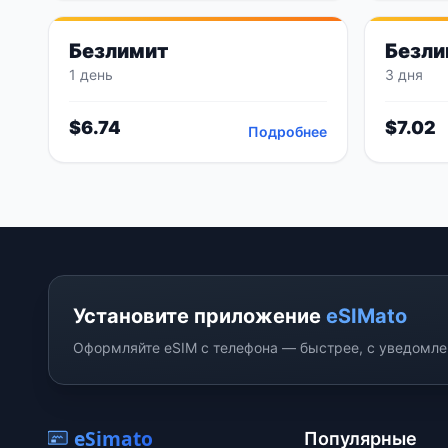
Безлимит
Безли
1 день
3 дня
$
6.74
$
7.02
Подробнее
Установите приложение
eSIMato
Оформляйте eSIM с телефона — быстрее, с уведомлен
eSimato
Популярные