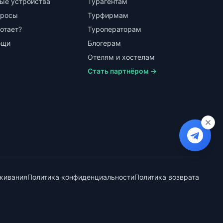
ые устройства
Турагентам
просы
Турфирмам
ботает?
Туроператорам
ощи
Блогерам
Отелям и хостелам
Стать партнёром →
живания
Политика конфиденциальности
Политика возврата