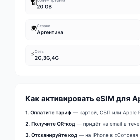
Объём трафика
📶
20 GB
Страна
🌍
Аргентина
Сеть
⚡
2G,3G,4G
Как активировать eSIM
для А
1. Оплатите тариф
— картой, СБП или Apple P
2. Получите QR-код
— придёт на email в теч
3. Отсканируйте код
— на iPhone в «Сотовая 