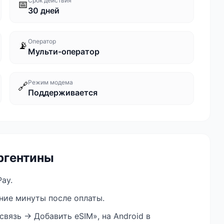
Срок действия
📅
30 дней
Оператор
📡
Мульти-оператор
Режим модема
🔗
Поддерживается
ргентины
ay.
ение минуты после оплаты.
связь → Добавить eSIM», на Android в