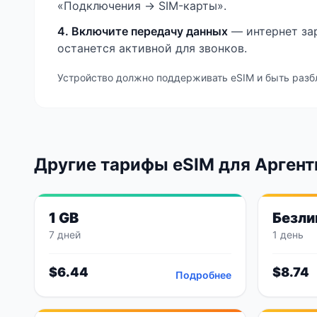
«Подключения → SIM-карты».
4. Включите передачу данных
— интернет зар
останется активной для звонков.
Устройство должно поддерживать eSIM и быть разб
Другие тарифы eSIM
для Арген
1 GB
Безли
7 дней
1 день
$
6.44
$
8.74
Подробнее