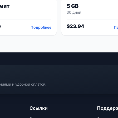
мит
5 GB
30 дней
6
$
23.94
Подробнее
П
иями и удобной оплатой.
Ссылки
Поддер