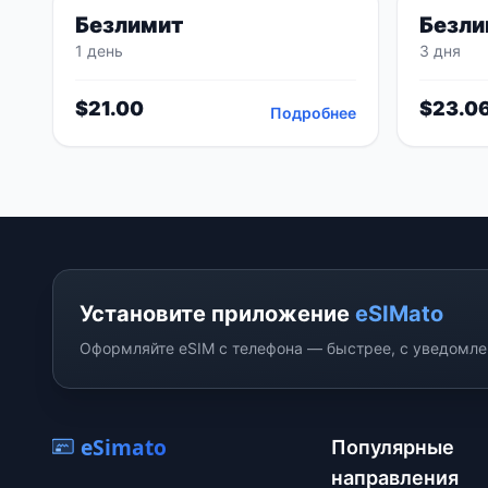
Безлимит
Безли
1 день
3 дня
$
21.00
$
23.0
Подробнее
Установите приложение
eSIMato
Оформляйте eSIM с телефона — быстрее, с уведомлен
eSimato
Популярные
направления