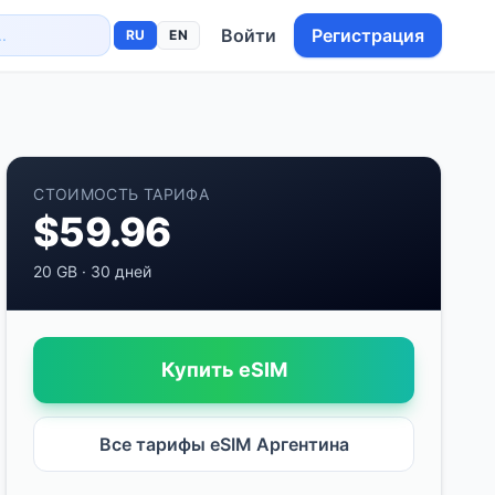
Войти
Регистрация
RU
EN
СТОИМОСТЬ ТАРИФА
$
59.96
20 GB
·
30 дней
Купить eSIM
Все тарифы eSIM
Аргентина