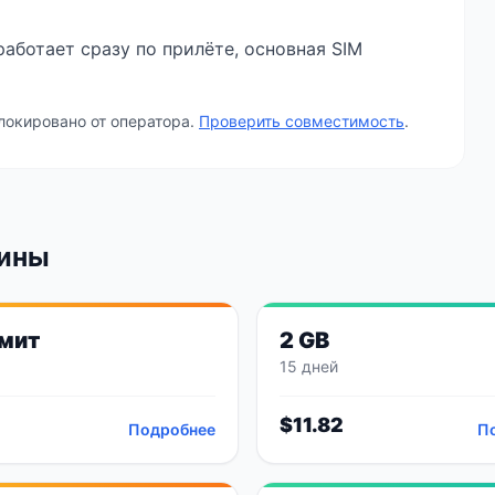
аботает сразу по прилёте, основная SIM
локировано от оператора.
Проверить совместимость
.
тины
мит
2 GB
15 дней
$
11.82
Подробнее
П