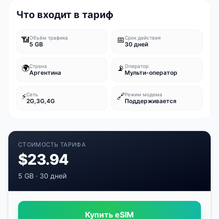
Что входит в тариф
📶
Объём трафика
📅
Срок действия
5 GB
30 дней
🌍
Страна
📡
Оператор
Аргентина
Мульти-оператор
⚡
Сеть
🔗
Режим модема
2G,3G,4G
Поддерживается
СТОИМОСТЬ ТАРИФА
$
23.94
5 GB
·
30 дней
Купить eSIM