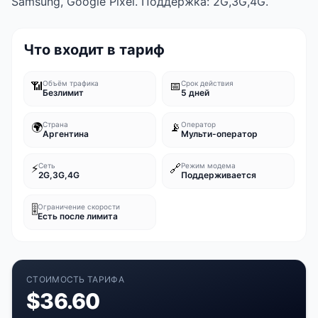
Samsung, Google Pixel. Поддержка: 2G,3G,4G.
Что входит в тариф
📶
Объём трафика
📅
Срок действия
Безлимит
5 дней
🌍
Страна
📡
Оператор
Аргентина
Мульти-оператор
⚡
Сеть
🔗
Режим модема
2G,3G,4G
Поддерживается
🎚️
Ограничение скорости
Есть после лимита
СТОИМОСТЬ ТАРИФА
$
36.60