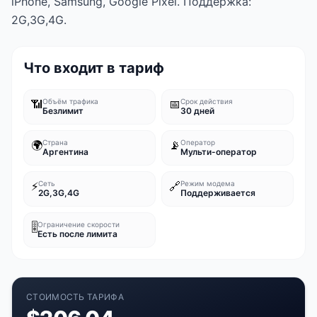
iPhone, Samsung, Google Pixel. Поддержка:
2G,3G,4G.
Что входит в тариф
📶
Объём трафика
📅
Срок действия
Безлимит
30 дней
🌍
Страна
📡
Оператор
Аргентина
Мульти-оператор
⚡
Сеть
🔗
Режим модема
2G,3G,4G
Поддерживается
🎚️
Ограничение скорости
Есть после лимита
СТОИМОСТЬ ТАРИФА